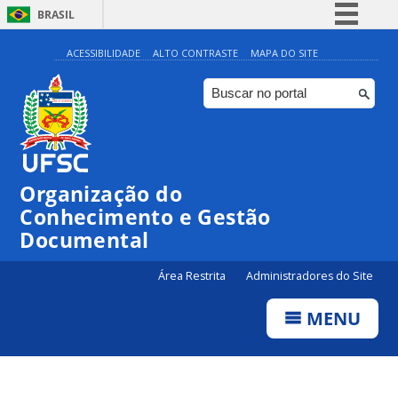
BRASIL
Simplifique!
ACESSIBILIDADE
ALTO CONTRASTE
MAPA DO SITE
Comunica BR
Participe
Acesso à informação
Legislação
Organização do
Canais
Conhecimento e Gestão
Documental
Área Restrita
Administradores do Site
MENU